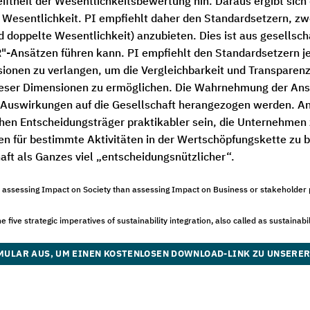
iftheit der Wesentlichkeitsbewertung hin. Daraus ergibt sich 
 Wesentlichkeit. PI empfiehlt daher den Standardsetzern, zwe
 doppelte Wesentlichkeit) anzubieten. Dies ist aus gesellscha
R"-Ansätzen führen kann. PI empfiehlt den Standardsetzern je
ionen zu verlangen, um die Vergleichbarkeit und Transparenz 
dieser Dimensionen zu ermöglichen. Die Wahrnehmung der Ans
uswirkungen auf die Gesellschaft herangezogen werden. Ans
schen Entscheidungsträger praktikabler sein, die Unternehmen 
en für bestimmte Aktivitäten in der Wertschöpfungskette zu 
aft als Ganzes viel „entscheidungsnützlicher“.
s assessing Impact on Society than assessing Impact on Business or stakeholder 
five strategic imperatives of sustainability integration, also called as sustainabil
MULAR AUS, UM EINEN KOSTENLOSEN DOWNLOAD-LINK ZU UNSERER