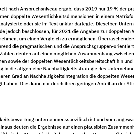
keit nach Anspruchsniveau ergab, dass 2019 nur 19 % der p
men doppelte Wesentlichkeitsdimensionen in einem Matrixfor
nalysierte oder sie im Text unklar darlegte. Dieselben Unter
e jedoch beschlossen, für 2021 die Angaben zur doppelten W
zunehmen, um einen Vergleich zu ermöglichen. Überraschenderw
rend die pragmatischen und die Anspruchsgruppen-orientiert
e Zahlen deuten auf einen möglichen Zusammenhang zwischen 
n sowie der doppelten Wesentlichkeitsbereitschaft hin und 
g in die allgemeine Nachhaltigkeitsstrategie des Unternehme
ren Grad an Nachhaltigkeitsintegration die doppelten Wesen
gt haben. Dies kann nur durch ihren geringen Anteil an der St
ichkeitsbewertung unternehmensspezifisch ist und vom ange
inaus deuten die Ergebnisse auf einen plausiblen Zusammen