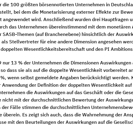
ber die 100 größten börsennotierten Unternehmen in Deutschl
stellt, bei dem die Monetarisierung externer Effekte zur Bew
t angewendet wird. Anschließend wurden drei Hauptfragen unt
durch das Unternehmen übereinstimmend mit dem monetären A
 SASB-Themen (auf Branchenebene) hinsichtlich der Auswirk
ls Stellvertreter für eine andere Dimension angesehen werd
doppelten Wesentlichkeitsbereitschaft und den PI Ambition
19 nur 13 % der Unternehmen die Dimensionen Auswirkungen 
so dass sie als auf die doppelte Wesentlichkeit vorbereitet
7 %, wenn selbst gemeldete Angaben berücksichtigt werden.
Anwendung der Definition der doppelten Wesentlichkeit auf d
 Unternehmen die Auswirkungen auf das Geschäft oder die Ge
e nicht mit der durchschnittlichen Bewertung der Auswirkunge
% der Fälle stimmen die durchschnittlichen Unternehmensbew
e überein. Es zeigt sich auch, dass die Wahrnehmung der Ans
sse mit den Beurteilungen der Auswirkungen auf die Gesellsch